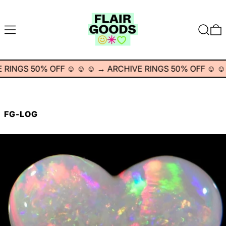
MENÚ
BUSCA
INGS 50% OFF ☺︎ ☺︎ ☺︎
→
ARCHIVE RINGS 50% OFF ☺︎ ☺︎ ☺
FG-LOG
Leer más: 11/18/2020, 01:01 AM