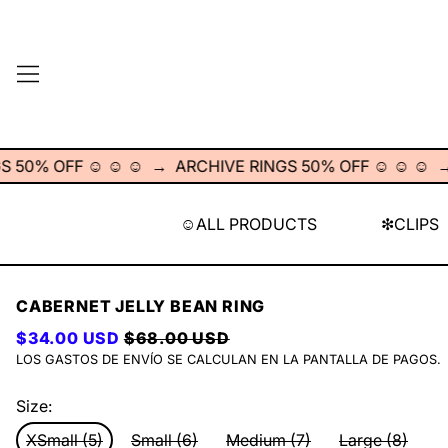
MENÚ
 OFF ☺︎ ☺︎ ☺︎
→
ARCHIVE RINGS 50% OFF ☺︎ ☺︎ ☺︎
→
AR
☺︎ALL PRODUCTS
❇︎CLIPS
CABERNET JELLY BEAN RING
PRECIO HABITUAL
PRECIO DE VENTA
$34.00 USD
$68.00 USD
LOS
GASTOS DE ENVÍO
SE CALCULAN EN LA PANTALLA DE PAGOS.
Size:
XSmall (5)
Small (6)
Medium (7)
Large (8)