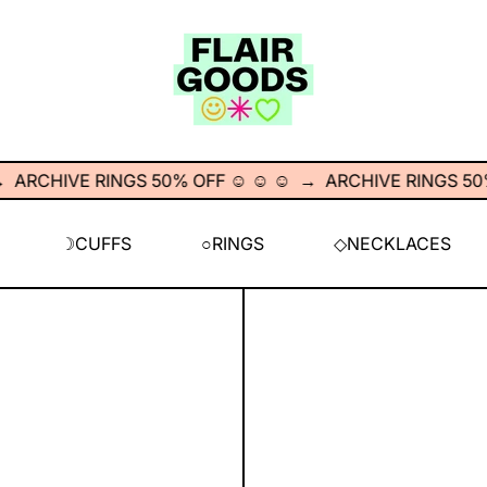
CHIVE RINGS 50% OFF ☺︎ ☺︎ ☺︎
→
ARCHIVE RINGS 50% OFF 
☽CUFFS
○RINGS
◇NECKLACES