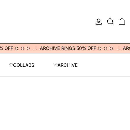
INGRESAR
BUSCAR
0
☺︎ ☺︎ ☺︎
→
ARCHIVE RINGS 50% OFF ☺︎ ☺︎ ☺︎
→
ARCHIVE
♡COLLABS
＊ARCHIVE